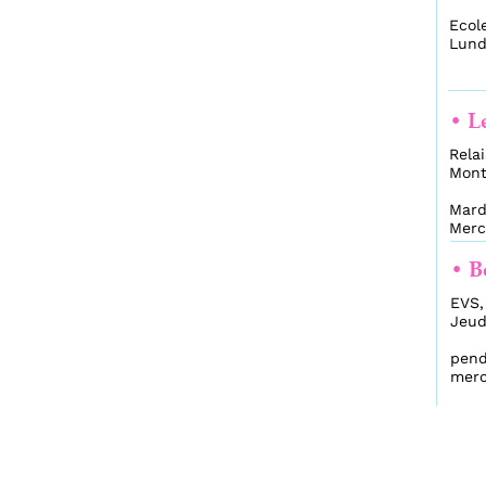
Ecole Paul Mather
Lundi de 8h45 à 1
• Les Petits 
Relais Petite Enf
Montceau)
Mardi de 8h45 à 1
Mercredi de 8h45
• Bébés des T
EVS, 27 rue du Gé
Jeudi de 8h45 à 
pendant les vacan
mercredi et jeud