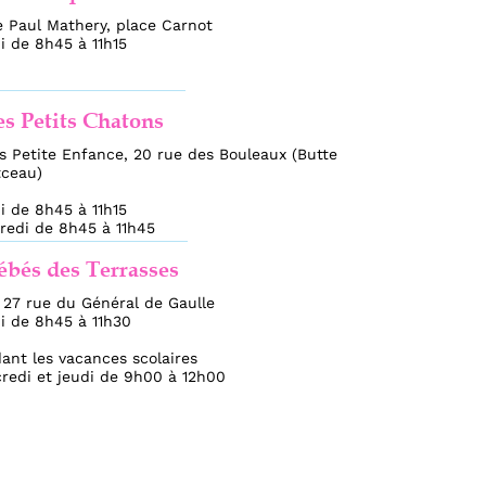
y, place Carnot
1h15
Chatons
ance, 20 rue des Bouleaux (Butte
1h15
 à 11h45
errasses
néral de Gaulle
11h30
ces scolaires
i de 9h00 à 12h00